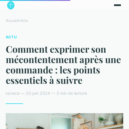
Accueil
›
Actu
ACTU
Comment exprimer son
mécontentement après une
commande : les points
essentiels à suivre
lucrece — 20 juin 2024 — 3 min de lecture