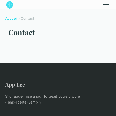
Accueil
›
Contact
Contact
App Lee
Si chaque mise à jour forgeait votre propre
<em>liberté</em> ?