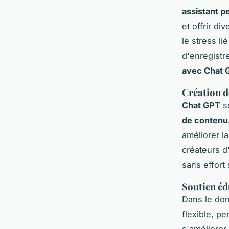
assistant p
et offrir di
le stress li
d'enregistre
avec Chat 
Création d
Chat GPT
s
de contenu
améliorer la
créateurs d'
sans effort 
Soutien éd
Dans le dom
flexible, p
s'améliorer