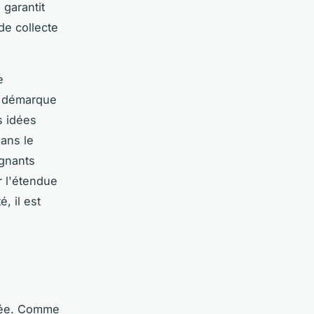
 garantit
de collecte
e
se démarque
s idées
Dans le
ignants
r l'étendue
, il est
isée. Comme