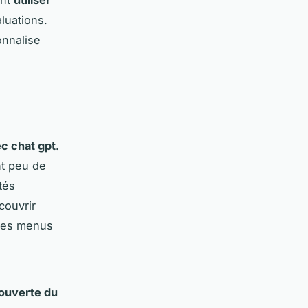
luations.
onnalise
ec chat gpt
.
nt peu de
tés
couvrir
à des menus
ouverte du