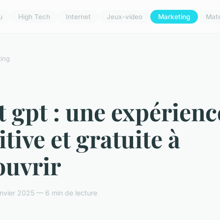
u
High Tech
Internet
Jeux-video
Marketing
Maté
ing
 gpt : une expérienc
itive et gratuite à
ouvrir
anvier 2025 — 6 min de lecture