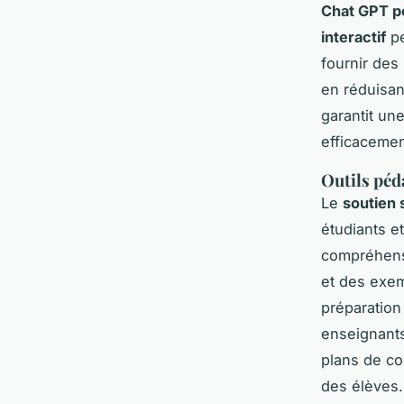
Chat GPT po
interactif
pe
fournir des
en réduisan
garantit une
efficacemen
Outils péd
Le
soutien 
étudiants e
compréhensi
et des exemp
préparation 
enseignants
plans de co
des élèves.