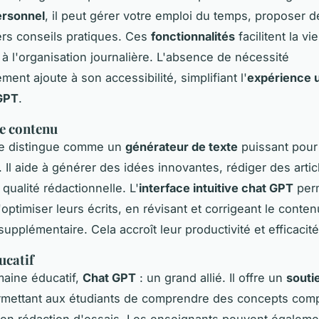
ersonnel
, il peut gérer votre emploi du temps, proposer d
vers conseils pratiques. Ces
fonctionnalités
facilitent la vi
é à l'organisation journalière. L'absence de nécessité
ment ajoute à son accessibilité, simplifiant l'
expérience u
GPT
.
e contenu
e distingue comme un
générateur de texte
puissant pou
. Il aide à générer des idées innovantes, rédiger des artic
 qualité rédactionnelle. L'
interface intuitive chat GPT
per
optimiser leurs écrits, en révisant et corrigeant le conten
supplémentaire. Cela accroît leur productivité et efficacité
ucatif
aine éducatif,
Chat GPT
: un grand allié. Il offre un
souti
ermettant aux étudiants de comprendre des concepts com
 en rédaction d'essais. Les enseignants peuvent égalem