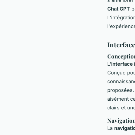
Chat GPT
po
L'intégrati
l'expérienc
Interface
Conception
L'
interface
Conçue pour
connaissanc
proposées. 
aisément ce 
clairs et u
Navigation
La
navigati