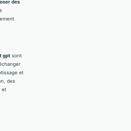
oser des
s
agement
,
t gpt
sont
r échanger
ntissage et
on, des
 et