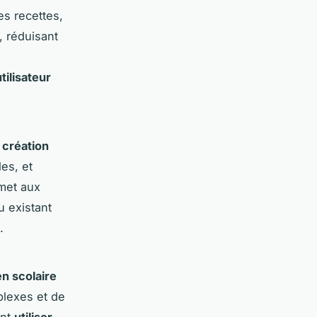
es recettes,
e, réduisant
tilisateur
r
création
les, et
met aux
u existant
.
en scolaire
plexes et de
ent
utiliser