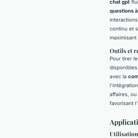
chat gpt
flu
questions à
interaction
continu et 
maximisant l
Outils et 
Pour tirer 
disponibles.
avec la
com
l'intégratio
affaires, o
favorisant l'
Applicat
Utilisation