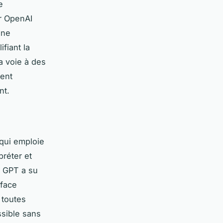
e
ar OpenAI
une
fiant la
a voie à des
ment
nt.
qui emploie
préter et
t GPT a su
rface
 toutes
ssible sans