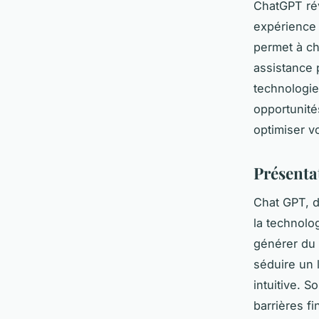
ChatGPT révo
expérience 
permet à ch
assistance 
technologie
opportunité
optimiser vo
Présenta
Chat GPT, 
la technolo
générer du 
séduire un l
intuitive. S
barrières f