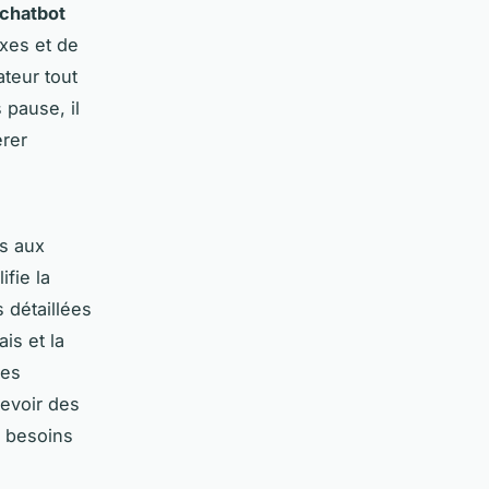
chatbot
xes et de
ateur tout
 pause, il
érer
s aux
fie la
 détaillées
is et la
Les
cevoir des
s besoins