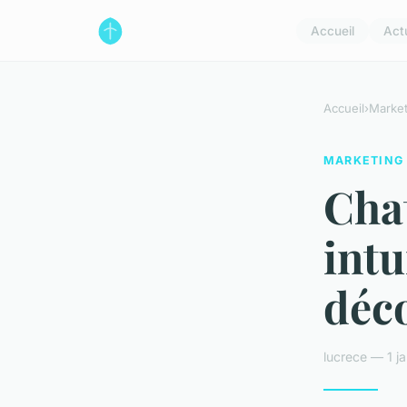
Accueil
Act
Accueil
›
Market
MARKETING
Chat
intu
déc
lucrece — 1 j